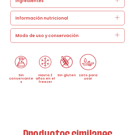
Ingredientes
Información nutricional
Modo de uso y conservación
Sin
Hasta 2
Sin gluten
Listo para
conservante
años en el
usar
s
freezer