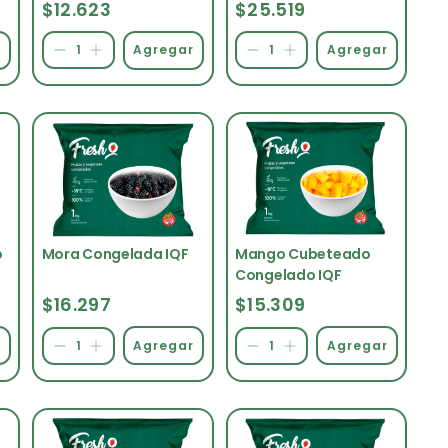
Frutillas IQF
$12.623
$25.519
r
Agregar
Agregar
o
Mora Congelada IQF
Mango Cubeteado
Congelado IQF
$16.297
$15.309
r
Agregar
Agregar