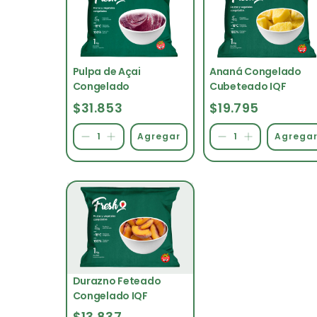
Pulpa de Açai
Ananá Congelado
Congelado
Cubeteado IQF
$31.853
$19.795
Agrega
Durazno Feteado
Congelado IQF
$13.837