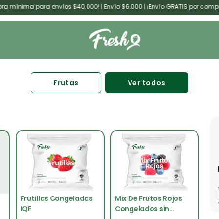
ma para envíos $40.000! | Envío $6.000 | ¡Envío GRATIS por compras de
Frutas
Ver todos
Frutillas Congeladas
Mix De Frutos Rojos
IQF
Congelados sin