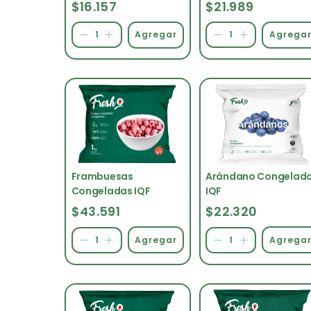
Frutillas IQF
$16.157
$21.989
Agregar
Agrega
Frambuesas
Arándano Congelad
Congeladas IQF
IQF
$43.591
$22.320
Agregar
Agrega