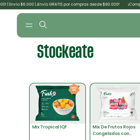
vío $6.000 | ¡Envío GRATIS por compras desde $90.000!
¡Compra míni
Stockeate
Mix Tropical IQF
Mix De Frutos Rojos
Congelados con