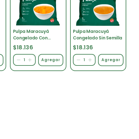
Pulpa Maracuyá
Pulpa Maracuyá
Congelado Con
Congelado Sin Semilla
Semillas
$18.136
$18.136
r
Agregar
Agregar