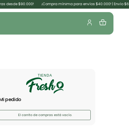
sde $90.000!
¡Compra mínima para envíos $40.000! | Envío $6.000 | 
0
TIENDA
Mi pedido
El carrito de compras está vacío.